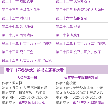
过我吧”
第二十一章 危险叙事
第二十二章 天堂号游轮
第二十三章 天堂岛的沉没
第二十四章 祂希望我们人人如神
第二十五章 豺狼们
第二十六章 新的交易
第二十七章 又见陆析
第二十八章 罪徒
第二十九章 围追堵截
第三十章 鬣狗们
第三十一章 死亡盲盒（一）“保护
第三十二章 死亡盲盒（二）“他就
你自己”
是严朱”
第三十三章 死亡盲盒
第三十四章 公平、正义、秩序
（三）“surprise！”
第三十五章 死亡盲盒（四）“让我
看看你的天资”
看了《罪徒游戏》的书友还喜欢看
人类异常手册
天灾第十年跟我去种田
作者：恒向恒
作者：南极蓝
简介：月日：“某天宿醉醒来后，
简介：熬过核污染水排海、全蓝
世界变了…街道破败，沿街青
星火山大爆发和伽马射线暴之后
苔，人类早已消失不见，只剩我
更新时间：2026-08-06 09:08:06
的天灾第十年，夏青昂首挺胸走
更新时间：2026-08-06 20:16:08
一人。”月日：...
最新章节：
第8章 囚徒的出走
出安全区。谁都...
最新章节：
第2090章 人狼猴熊会
议2