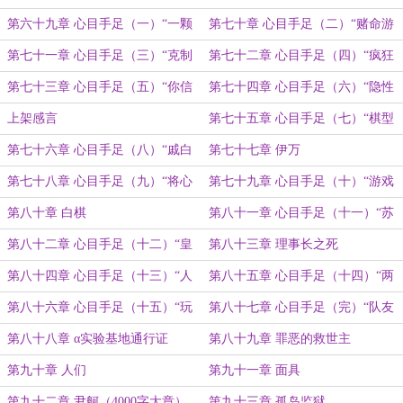
第六十九章 心目手足（一）“一颗
第七十章 心目手足（二）“赌命游
心”
戏”
第七十一章 心目手足（三）“克制
第七十二章 心目手足（四）“疯狂
关系”
S”
第七十三章 心目手足（五）“你信
第七十四章 心目手足（六）“隐性
吗？”
优势”
上架感言
第七十五章 心目手足（七）“棋型
上的劣势”
第七十六章 心目手足（八）“戚白
第七十七章 伊万
的破绽”
第七十八章 心目手足（九）“将心
第七十九章 心目手足（十）“游戏
脏放上赌桌”
结束”
第八十章 白棋
第八十一章 心目手足（十一）“苏
特斯科夫”
第八十二章 心目手足（十二）“皇
第八十三章 理事长之死
帝与奴隶”
第八十四章 心目手足（十三）“人
第八十五章 心目手足（十四）“两
质和凶犯”
条人命”
第八十六章 心目手足（十五）“玩
第八十七章 心目手足（完）“队友
个游戏”
的作用”
第八十八章 α实验基地通行证
第八十九章 罪恶的救世主
第九十章 人们
第九十一章 面具
第九十二章 尹舸（4000字大章）
第九十三章 孤岛监狱