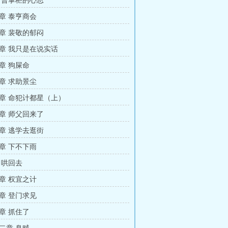
 曹掌柜的心思
章 泰亨商会
章 裴敬的郁闷
章 我只是在说实话
章 狗屎命
章 求助景尘
章 命犯计都星（上）
章 师父回来了
章 逃学去逛街
章 下不下雨
 哄回去
章 权宜之计
章 登门求见
章 抓住了