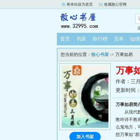
将本站设为首页
收藏散心官网
首页
书库
排行榜
完本
仙侠
您当前的位置：
散心书屋
-> 万事如易
万事
作者：三
更新时间：202
万事如易简
从现代
教吟诗不教
么鬼地方，
想万事如“
加入书架