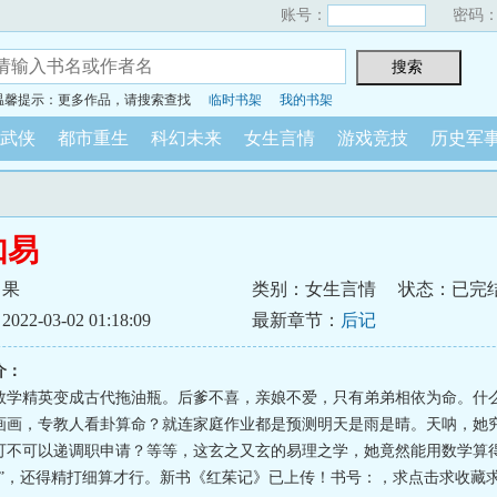
账号：
密码
温馨提示：更多作品，请搜索查找
临时书架
我的书架
武侠
都市重生
科幻未来
女生言情
游戏竞技
历史军
如易
月果
类别：女生言情
状态：已完
2-03-02 01:18:09
最新章节：
后记
介：
数学精英变成古代拖油瓶。后爹不喜，亲娘不爱，只有弟弟相依为命。什
画画，专教人看卦算命？就连家庭作业都是预测明天是雨是晴。天呐，她
可不可以递调职申请？等等，这玄之又玄的易理之学，她竟然能用数学算
易”，还得精打细算才行。新书《红茱记》已上传！书号：，求点击求收藏