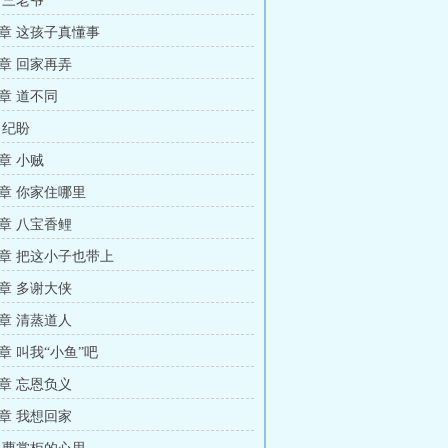
 三老爷
章 这孩子真懂事
章 回家再弄
章 道不同
 纪盼
章 小贼
章 你家住哪里
章 八宝香鲤
章 把这小子也带上
章 多谢大侠
章 清蒸道人
章 叫我“小鱼”吧
章 忘恩负义
章 我想回家