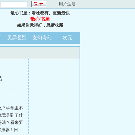
：
用户注册
散心书屋：看啥都有、更新最快
散心书屋
如果你觉得好，恳请收藏
事
灵异悬疑
玄幻奇幻
二次元
结
么？学堂里不
究竟是到了什
得清？看来要
求推荐！日