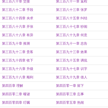
第三百八十章 交接
第三百八十一章 返程
第三百八十二章 手段
第三百八十三章 张罗
第三百八十四章 央求
第三百八十五章 纠结
第三百八十六章 开张
第三百八十七章 吵闹
第三百八十八章 有异
第三百八十九章 何意
第三百九十章 推测
第三百九十一章 忠告
第三百九十二章 贵客
第三百九十三章 效果
第三百九十四章 收下
第三百九十五章 调侃
第三百九十六章 升级
第三百九十七章 识字
第三百九十八章 顺利
第三百九十九章 借人
第四百章 理解
第四百零一章 留下
第四百零二章 哑谜
第四百零三章 忘事
第四百零四章 叮嘱
第四百零五章 热闹