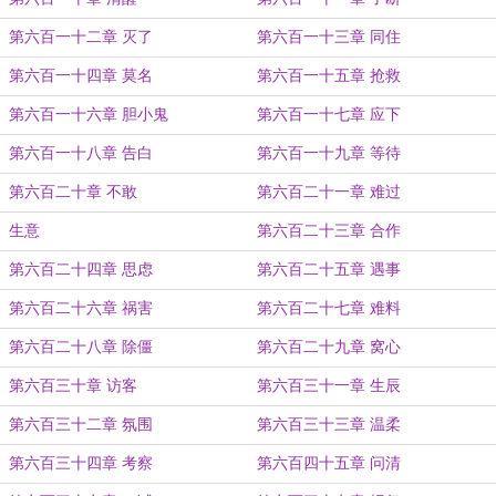
第六百一十二章 灭了
第六百一十三章 同住
第六百一十四章 莫名
第六百一十五章 抢救
第六百一十六章 胆小鬼
第六百一十七章 应下
第六百一十八章 告白
第六百一十九章 等待
第六百二十章 不敢
第六百二十一章 难过
生意
第六百二十三章 合作
第六百二十四章 思虑
第六百二十五章 遇事
第六百二十六章 祸害
第六百二十七章 难料
第六百二十八章 除僵
第六百二十九章 窝心
第六百三十章 访客
第六百三十一章 生辰
第六百三十二章 氛围
第六百三十三章 温柔
第六百三十四章 考察
第六百四十五章 问清