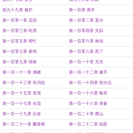
第九十九章 被拦
第一百章 青年
第一百零一章 还回
第一百零二章 置办
第一百零三章 吃席
第一百零四章 失踪
第一百零五章 帮忙
第一百零六章 相信
第一百零七章 夜鸣
第一百零八章 死了
第一百零九章 得救
第一百一十章 无关
第一百一十一章 酒楼
第一百一十二章 棘手
第一百一十三章 坏消息
第一百一十四章 想办法
第一百一十五章 发现
第一百一十六章 银库
第一百一十七章 合适
第一百一十八章 准备
第一百一十九章 出发
第一百二十章 爬山
第一百二十一章 飘香阁
第一百二十二章 招惹