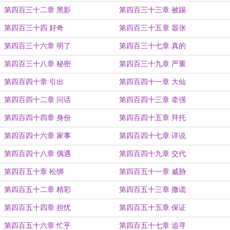
第四百三十二章 黑影
第四百三十三章 被踢
第四百三十四 好奇
第四百三十五章 嚣张
第四百三十六章 明了
第四百三十七章 真的
第四百三十八章 秘密
第四百三十九章 严重
第四百四十章 引出
第四百四十一章 大仙
第四百四十二章 问话
第四百四十三章 牵强
第四百四十四章 身份
第四百四十五章 拜托
第四百四十六章 家事
第四百四十七章 详说
第四百四十八章 偶遇
第四百四十九章 交代
第四百五十章 松绑
第四百五十一章 威胁
第四百五十二章 精彩
第四百五十三章 撒谎
第四百五十四章 担忧
第四百五十五章 保证
第四百五十六章 忙乎
第四百五十七章 追寻