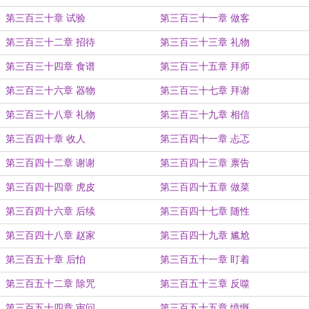
第三百三十章 试验
第三百三十一章 做客
第三百三十二章 招待
第三百三十三章 礼物
第三百三十四章 食谱
第三百三十五章 拜师
第三百三十六章 器物
第三百三十七章 拜谢
第三百三十八章 礼物
第三百三十九章 相信
第三百四十章 收人
第三百四十一章 忐忑
第三百四十二章 谢谢
第三百四十三章 禀告
第三百四十四章 虎皮
第三百四十五章 做菜
第三百四十六章 后续
第三百四十七章 随性
第三百四十八章 赵家
第三百四十九章 尴尬
第三百五十章 后怕
第三百五十一章 盯着
第三百五十二章 除咒
第三百五十三章 反噬
第三百五十四章 审问
第三百五十五章 愤慨