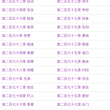
第二百五十二章 回话
第二百五十三章 动手
第二百五十四章 安全
第二百五十五章 争吵
第二百五十六章 梳发
第二百五十七章 回来
第二百五十八章 推算
第二百五十九章 告别
第二百六十章 夸赞
第二百六十一章 事情
第二百六十二章 痴迷
第二百六十三章 暗恼
第二百六十四章 琢磨
第二百六十五章 借口
第二百六十六章 闹事
第二百六十七章 换命
第二百六十八章 倒霉
第二百六十九章 纠结
第二百七十章 兄弟
第二百七十一章 作法
第二百七十二章 怨念
第二百七十三章 抓住
第二百七十四章 吓人
第二百七十五章 爱好
第二百七十六章 查看
第二百七十七章 出门