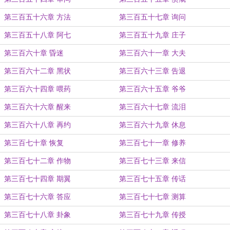
第三百五十六章 方法
第三百五十七章 询问
第三百五十八章 阿七
第三百五十九章 庄子
第三百六十章 昏迷
第三百六十一章 大夫
第三百六十二章 黑状
第三百六十三章 告退
第三百六十四章 喂药
第三百六十五章 爷爷
第三百六十六章 醒来
第三百六十七章 流泪
第三百六十八章 再约
第三百六十九章 休息
第三百七十章 恢复
第三百七十一章 修养
第三百七十二章 作物
第三百七十三章 来信
第三百七十四章 期翼
第三百七十五章 传话
第三百七十六章 答应
第三百七十七章 测算
第三百七十八章 卦象
第三百七十九章 传授