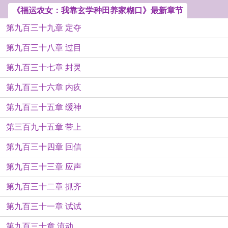
《福运农女：我靠玄学种田养家糊口》最新章节
第九百三十九章 定夺
第九百三十八章 过目
第九百三十七章 封灵
第九百三十六章 内疚
第九百三十五章 缓神
第三百九十五章 带上
第九百三十四章 回信
第九百三十三章 应声
第九百三十二章 抓齐
第九百三十一章 试试
第九百三十章 流动