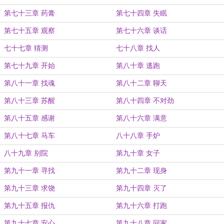
第七十三章 药膏
第七十四章 失眠
第七十五章 观察
第七十六章 谈话
七十七章 猜测
七十八章 找人
第七十九章 开始
第八十章 逃跑
第八十一章 找魂
第八十二章 聊天
第八十三章 苏醒
第八十四章 不对劲
第八十五章 感谢
第八十六章 满意
第八十七章 马车
八十八章 手炉
八十九章 别院
第九十章 女子
第九十一章 寻找
第九十二章 现身
第九十三章 求饶
第九十四章 灭了
第九十五章 报仇
第九十六章 打跑
第九十七章 安心
第九十八章 回家