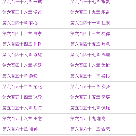
第六百三十六章 一试
第六百三十七章 报复
第六百三十八章 活该
第六百三十九章 承诺
第六百四十章 有心
第六百四十一章 往来
第六百四十二章 白家
第六百四十三章 功德
第六百四十四章 作怪
第六百四十五章 焦急
第六百四十六章 点醒
第六百四十七章 办理
第六百四十八章 雀跃
第六百四十八章 繁忙
第六百五十章 急切
第六百五十一章 妥协
第六百五十二章 消化
第六百五十三章 实验
第六百五十四章 诧异
第六百五十五章 需要
第五百五十六章 后悔
第五百五十七章 佩服
第六百五十八章 主意
第六百五十九 相商
第六百六十章 堵路
第六百六十一章 贪恋