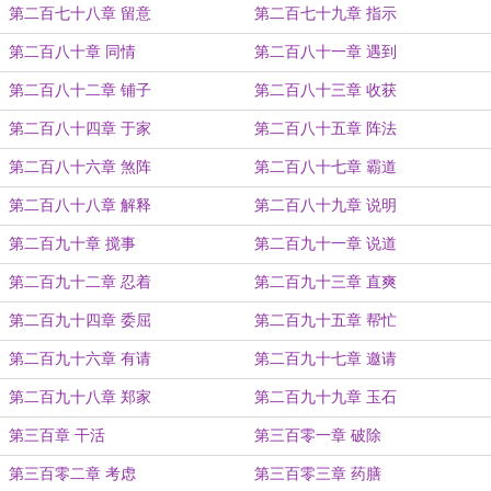
第二百七十八章 留意
第二百七十九章 指示
第二百八十章 同情
第二百八十一章 遇到
第二百八十二章 铺子
第二百八十三章 收获
第二百八十四章 于家
第二百八十五章 阵法
第二百八十六章 煞阵
第二百八十七章 霸道
第二百八十八章 解释
第二百八十九章 说明
第二百九十章 搅事
第二百九十一章 说道
第二百九十二章 忍着
第二百九十三章 直爽
第二百九十四章 委屈
第二百九十五章 帮忙
第二百九十六章 有请
第二百九十七章 邀请
第二百九十八章 郑家
第二百九十九章 玉石
第三百章 干活
第三百零一章 破除
第三百零二章 考虑
第三百零三章 药膳