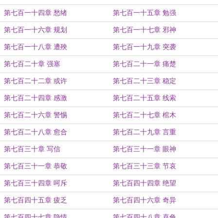
第七百一十四章 愁绪
第七百一十五章 勉强
第七百一十六章 规划
第七百一十七章 邪神
第七百一十八章 遭殃
第七百一十九章 突袭
第七百二十章 强塞
第七百二十一章 痛楚
第七百二十二章 或许
第七百二十三章 稳定
第七百二十四章 感激
第七百二十五章 线索
第七百二十六章 警惕
第七百二十七章 棺木
第七百二十八章 愈合
第七百二十九章 言重
第七百三十章 写信
第七百三十一章 眼神
第七百三十一章 恭敬
第七百三十三章 节哀
第七百三十四章 呵斥
第七百四十四章 绝望
第七百四十五章 疲乏
第七百四十六章 奇异
第七百四十七章 隐情
第七百四十八章 喜色