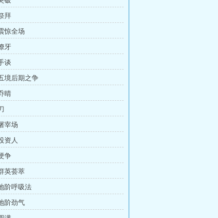
 突破
 祭拜
 震惊全场
 獠牙
 手谈
 五境后期之争
 乔晴
刀
 屠宰场
 投资人
 硬争
 群英荟萃
 地阶呼吸法
 地阶劲气