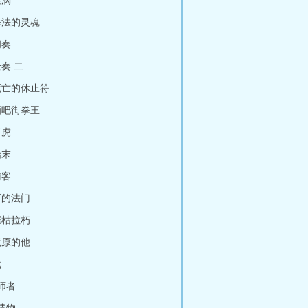
漩涡
 拳法的灵魂
间奏
变奏 二
 死亡的休止符
 酒吧街拳王
打虎
始末
访客
新的法门
摧枯拉朽
荒原的他
战
 师者