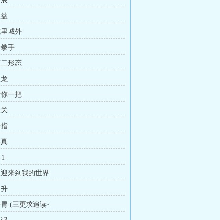
进展
收益
城里城外
女拳手
第二形态
双龙
帮你一把
破关
枪指
本真
-1
 欢迎来到我的世界
提升
开胃 (三更求追读~