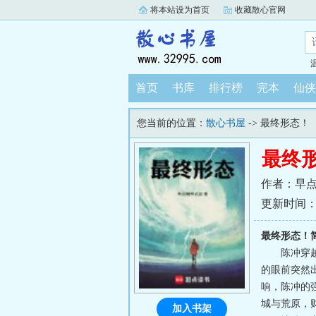
将本站设为首页
收藏散心官网
首页
书库
排行榜
完本
仙侠
您当前的位置：
散心书屋
-> 最终形态！
最终
作者：早
更新时间：202
最终形态！
陈冲穿
的眼前突然
响，陈冲的
城与荒原，
加入书架