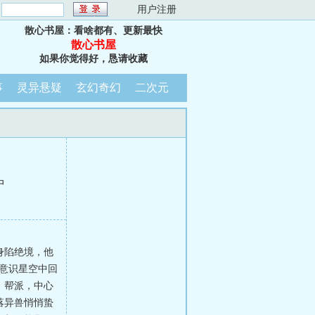
：
用户注册
散心书屋：看啥都有、更新最快
散心书屋
如果你觉得好，恳请收藏
事
灵异悬疑
玄幻奇幻
二次元
中
身陷绝境，他
意识星空中回
，帮派，中心
落异兽悄悄蛰