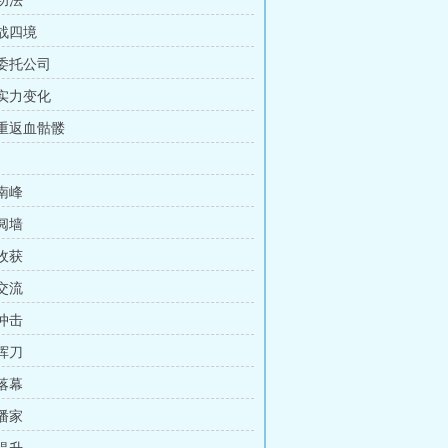
 功法
 战四境
 委托公司
 实力变化
 重返血骷髅
 南峰
 阋墙
 收获
 交流
 冲击
 挥刀
 落幕
 潘家