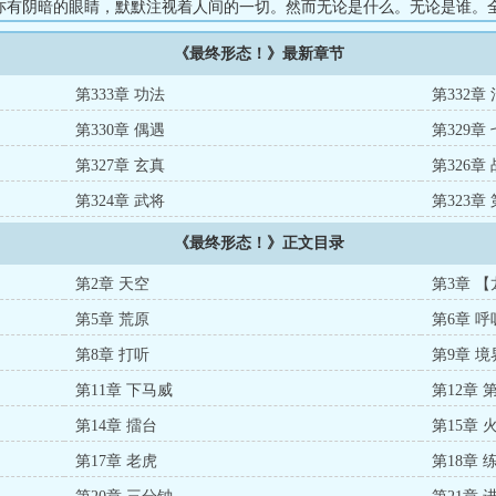
亦有阴暗的眼睛，默默注视着人间的一切。然而无论是什么。无论是谁。
步伐。第二形态，第三形态，第四形态……陈冲无法阻挡，陈冲不断强大
《最终形态！》最新章节
也在悄然发生变化。终于，当陈冲立在中心城最高的建筑之顶，世间一切
围那些气息震动天地的身影，陈冲身后也有可怖的影子缓缓蒸腾，仿佛要
第333章 功法
第332章
是……”“最终形态！”...
第330章 偶遇
第329章
第327章 玄真
第326章
第324章 武将
第323章
《最终形态！》正文目录
第2章 天空
第3章 
第5章 荒原
第6章 
第8章 打听
第9章 境
第11章 下马威
第12章 
第14章 擂台
第15章 
第17章 老虎
第18章 