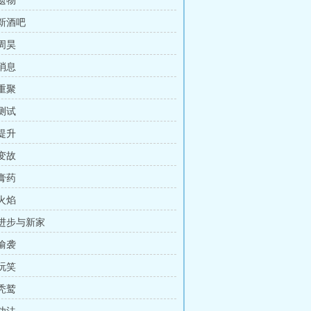
 遗物
 新酒吧
 周昊
 消息
 重聚
 测试
 提升
 变故
 膏药
 火焰
 进步与新家
 偷袭
 玩笑
 秃鹫