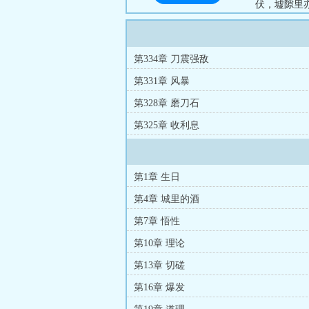
伏，墟隙里
陈冲前进的
界的态度，
下。面对周
第334章 刀震强敌
界。“接下来，
第331章 风暴
第328章 磨刀石
第325章 收利息
第1章 生日
第4章 城里的酒
第7章 悟性
第10章 理论
第13章 切磋
第16章 爆发