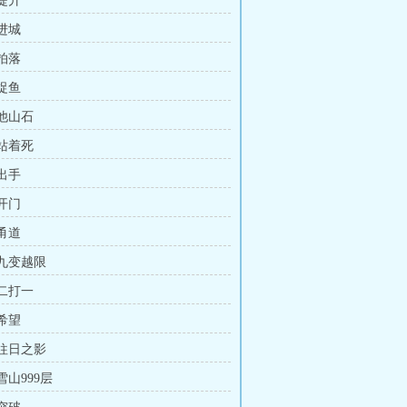
 提升
 进城
 拍落
 捉鱼
 他山石
 站着死
 出手
 开门
 甬道
 九变越限
 二打一
 希望
 往日之影
 雪山999层