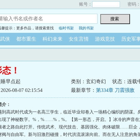
账号：
密码
温馨提示：更多作品，请搜索查找
临时书架
我的书架
武侠
都市重生
科幻未来
女生言情
游戏竞技
历史军
形态！
点睡早点起
类别：玄幻奇幻
状态：连载
6-08-07 02:15:54
最新章节：
第334章 刀震强敌
简介：
越到高武时代成为一名高三学生，临近毕业却卷入一场精心编织的阴谋。
出现了神秘数字。%，%……%，%。【第一形态，开启。】冰冷的声音在
强者之路自此打开。传统武术、现代技击、基因强化、肉体破限……巨企
财阀与自由军。新与旧激烈碰撞，时代洪流滚滚向前。而在无人注意的角