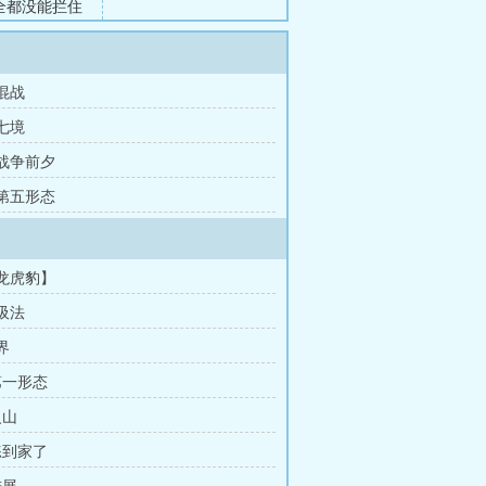
全都没能拦住
。他对这个世
都已在他脚
吞噬整个世
 混战
 七境
 战争前夕
 第五形态
【龙虎豹】
呼吸法
界
第一形态
火山
练到家了