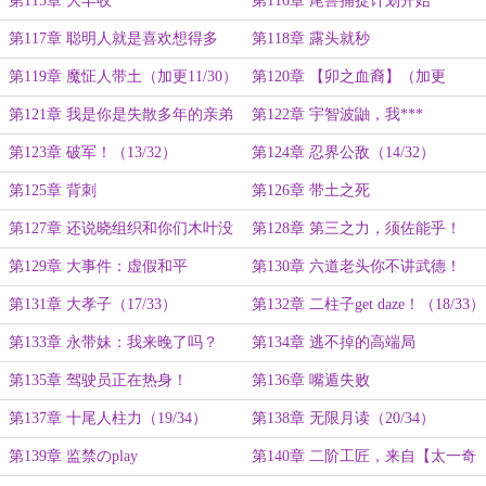
第115章 大丰收
第116章 尾兽捕捉计划开始
第117章 聪明人就是喜欢想得多
第118章 露头就秒
第119章 魔怔人带土（加更11/30）
第120章 【卯之血裔】（加更
12/30）
第121章 我是你是失散多年的亲弟
第122章 宇智波鼬，我***
弟啊！
第123章 破军！（13/32）
第124章 忍界公敌（14/32）
第125章 背刺
第126章 带土之死
第127章 还说晓组织和你们木叶没
第128章 第三之力，须佐能乎！
关系！？（15/33）
（16/33）
第129章 大事件：虚假和平
第130章 六道老头你不讲武德！
第131章 大孝子（17/33）
第132章 二柱子get daze！（18/33）
第133章 永带妹：我来晚了吗？
第134章 逃不掉的高端局
第135章 驾驶员正在热身！
第136章 嘴遁失败
第137章 十尾人柱力（19/34）
第138章 无限月读（20/34）
第139章 监禁のplay
第140章 二阶工匠，来自【太一奇