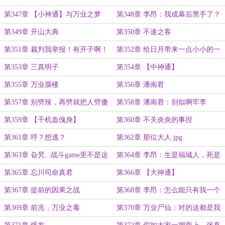
走错片场了？
第347章 【小神通】与万业之梦
第348章 李昂：我成幕后黑手了？
第349章 开山大典
第350章 不速之客
第351章 裁判我举报！有开子啊！
第352章 给日月带来一点小小的一
人震撼
第353章 三真明子
第354章 【中神通】
第355章 万业蜃楼
第356章 潘南君
第357章 别劈辣，再劈就把人劈傻
第358章 潘南君：别似啊牢李
辣
第359章 【千机血傀身】
第360章 不关炎炎的事捏
第361章 哼？想逃？
第362章 那位大人.jpg
第363章 旮旯...战斗game里不是这
第364章 李昂：生是福城人，死是
样的！
福城魂！
第365章 忘川司命真君
第366章 【大神通】
第367章 提前的因果之战
第368章 李昂：怎么能只有我一个
人挨劈呢
第369章 前兆，万业之毒
第370章 万业尸仙：对的这都是我