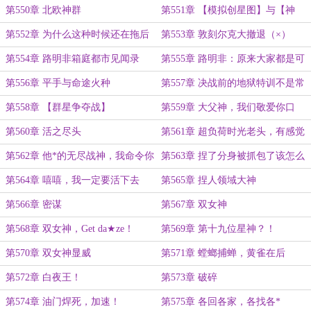
第550章 北欧神群
第551章 【模拟创星图】与【神
灵】
第552章 为什么这种时候还在拖后
第553章 敦刻尔克大撤退（×）
腿啊（恼）
第554章 路明非箱庭都市见闻录
第555章 路明非：原来大家都是可
怜人啊……
第556章 平手与命途火种
第557章 决战前的地狱特训不是常
见桥段吗？
第558章 【群星争夺战】
第559章 大父神，我们敬爱你口
牙！
第560章 活之尽头
第561章 超负荷时光老头，有感觉
吗？
第562章 他*的无尽战神，我命令你
第563章 捏了分身被抓包了该怎么
出来！
办，在线等，急！
第564章 嘻嘻，我一定要活下去
第565章 捏人领域大神
呀！
第566章 密谋
第567章 双女神
第568章 双女神，Get da★ze！
第569章 第十九位星神？！
第570章 双女神显威
第571章 螳螂捕蝉，黄雀在后
第572章 白夜王！
第573章 破碎
第574章 油门焊死，加速！
第575章 各回各家，各找各*