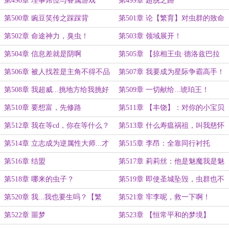
第498章 理事席位与眷属游戏
第499章 超脱之路
第500章 豌豆笑传之踩踩背
第501章 论【繁育】对虫群的致命
吸引力
第502章 命途神力，臭虫！
第503章 领域展开！
第504章 信息差就是阴啊
第505章 【掠相王虫·德洛兹巴拉
克】
第506章 被人找茬是主角不得不品
第507章 我要成为星际争霸高手！
的一环
第508章 我超威...挑地方给我挑好
第509章 一切献给...琥珀王！
的啊！
第510章 要想富，先修路
第511章 【丰饶】：对你的小宝贝
们说再见吧
第512章 我在等cd，你在等什么？
第513章 什么寿瘟祸祖，叫我慈怀
药王！
第514章 立志成为逆属性大师...才
第515章 李昂：全靠同行衬托
怪。
第516章 结盟
第517章 莉莉丝：他是魅魔我是魅
魔？
第518章 哪来的虫子？
第519章 即使圣城坠毁，虫群也不
会灭绝
第520章 我...我也要生吗？【繁
第521章 牢李呢，救一下啊！
育】：又寸
第522章 噩梦
第523章 【恒常平和的梦境】