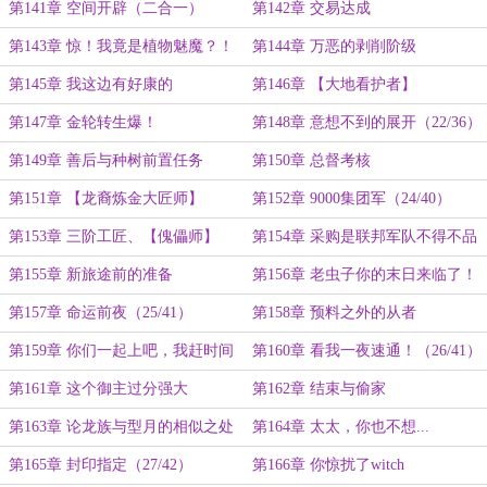
迹】的招揽
第141章 空间开辟（二合一）
第142章 交易达成
第143章 惊！我竟是植物魅魔？！
第144章 万恶的剥削阶级
（21/35）
第145章 我这边有好康的
第146章 【大地看护者】
第147章 金轮转生爆！
第148章 意想不到的展开（22/36）
第149章 善后与种树前置任务
第150章 总督考核
第151章 【龙裔炼金大匠师】
第152章 9000集团军（24/40）
（23/40）
第153章 三阶工匠、【傀儡师】
第154章 采购是联邦军队不得不品
鉴的一环
第155章 新旅途前的准备
第156章 老虫子你的末日来临了！
第157章 命运前夜（25/41）
第158章 预料之外的从者
第159章 你们一起上吧，我赶时间
第160章 看我一夜速通！（26/41）
第161章 这个御主过分强大
第162章 结束与偷家
第163章 论龙族与型月的相似之处
第164章 太太，你也不想...
第165章 封印指定（27/42）
第166章 你惊扰了witch