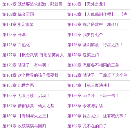
第167章 既然要追求刺激，那就贯
第168章 【天外之龙】
彻到底
第169章 炼金王国
第170章 【人傀儡制作师】、【卢
恩魔术师】
第171章 剪定事象
第172章 舞台搭建中（28/44）
第173章 开幕
第174章 我要打七个！
第175章 白热化
第176章 圣剑解放，行星之敌！
第177章 【概念武装·万用型英灵人
第178章 送菜上门
偶】
第179章 咕哒子：有牛啊！
第180章 态度各不相同的三兽
第181章 这个世界的孩子需要我
第182章 咕哒子：干脆反了这个鸟
天！（29/48）
第183章 此世之恶
第184章 【第三魔法使】
第185章 无限月读，启动！
第186章 uo？哼！不堪一击！
第187章 借假修真，仙人之基
第188章 余波与后续
（30/49）
第189章 【青铜与火之王】
第190章 昆古尼尔：还有我的事？
第191章 收获满满与回归
第192章 龙不在的日子