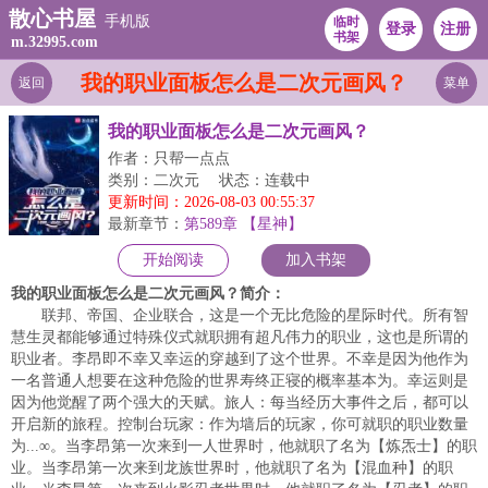
散心书屋
手机版
临时
登录
注册
书架
m.32995.com
我的职业面板怎么是二次元画风？
返回
菜单
我的职业面板怎么是二次元画风？
作者：只帮一点点
类别：二次元
状态：连载中
更新时间：2026-08-03 00:55:37
最新章节：
第589章 【星神】
开始阅读
加入书架
我的职业面板怎么是二次元画风？简介：
联邦、帝国、企业联合，这是一个无比危险的星际时代。所有智
慧生灵都能够通过特殊仪式就职拥有超凡伟力的职业，这也是所谓的
职业者。李昂即不幸又幸运的穿越到了这个世界。不幸是因为他作为
一名普通人想要在这种危险的世界寿终正寝的概率基本为。幸运则是
因为他觉醒了两个强大的天赋。旅人：每当经历大事件之后，都可以
开启新的旅程。控制台玩家：作为墙后的玩家，你可就职的职业数量
为...∞。当李昂第一次来到一人世界时，他就职了名为【炼炁士】的职
业。当李昂第一次来到龙族世界时，他就职了名为【混血种】的职