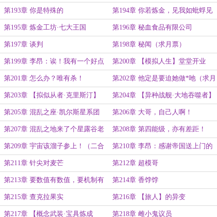
第193章 你是特殊的
第194章 你若炼金，见我如蚍蜉见
青天
第195章 炼金工坊·七大王国
第196章 秘血食品有限公司
第197章 谈判
第198章 秘闻（求月票）
第199章 李昂：诶！我有一个好点
第200章 【模拟人生】堂堂开业
子！（求月票）
第201章 怎么办？唯有杀！
第202章 他定是要迫她做*吔（求月
票31/69）
第203章 【拟似从者·克里斯汀】
第204章 【异种战舰·大地吞噬者】
第205章 混乱之座·凯尔斯星系团
第206章 大哥，自己人啊！
第207章 混乱之地来了个星露谷老
第208章 第四能级，亦有差距！
农
（二合一）
第209章 宇宙该溜子参上！（二合
第210章 李昂：感谢帝国送上门的
一）
自助餐（二合一）
第211章 针尖对麦芒
第212章 超模哥
第213章 要数值有数值，要机制有
第214章 香饽饽
机制，不削怎么玩？
第215章 查克拉果实
第216章 【旅人】的异变
第217章 【概念武装·宝具炼成
第218章 雌小鬼议员