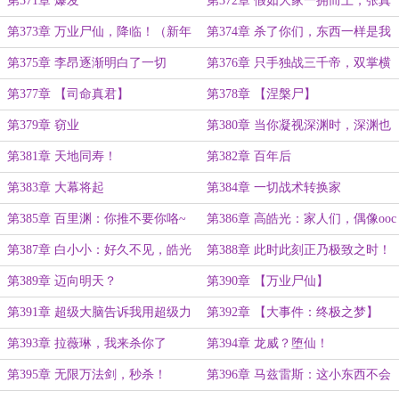
第371章 爆发
第372章 假如大家一拥而上，张真
人不可能把我们全杀光！
第373章 万业尸仙，降临！（新年
第374章 杀了你们，东西一样是我
快乐！）
的！
第375章 李昂逐渐明白了一切
第376章 只手独战三千帝，双掌横
推十三洲！
第377章 【司命真君】
第378章 【涅槃尸】
第379章 窃业
第380章 当你凝视深渊时，深渊也
在凝视你
第381章 天地同寿！
第382章 百年后
第383章 大幕将起
第384章 一切战术转换家
第385章 百里渊：你推不要你咯~
第386章 高皓光：家人们，偶像ooc
了怎么办
第387章 白小小：好久不见，皓光
第388章 此时此刻正乃极致之时！
小弟
第389章 迈向明天？
第390章 【万业尸仙】
第391章 超级大脑告诉我用超级力
第392章 【大事件：终极之梦】
量就能赢
第393章 拉薇琳，我来杀你了
第394章 龙威？堕仙！
第395章 无限万法剑，秒杀！
第396章 马兹雷斯：这小东西不会