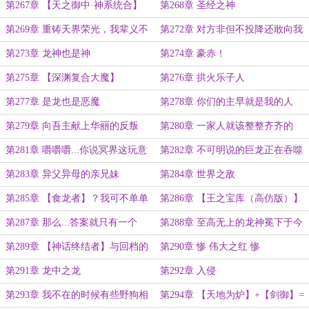
（？）
第267章 【天之御中·神系统合】
第268章 圣经之神
第269章 重铸天界荣光，我辈义不
第272章 对方非但不投降还敢向我
容辞
方反击
第273章 龙神也是神
第274章 豪赤！
第275章 【深渊复合大魔】
第276章 拱火乐子人
第277章 是龙也是恶魔
第278章 你们的主早就是我的人
啦！
第279章 向吾主献上华丽的反叛
第280章 一家人就该整整齐齐的
第281章 嚼嚼嚼...你说冥界这玩意
第282章 不可明说的巨龙正在吞噬
是谁发明的呢
我们的世界
第283章 异父异母的亲兄妹
第284章 世界之敌
第285章 【食龙者】？我可不单单
第286章 【王之宝库（高仿版）】
是龙。
第287章 那么...答案就只有一个
第288章 至高无上的龙神冕下于今
了！
日抵达他忠诚的地球
第289章 【神话终结者】与回档的
第290章 惨 伟大之红 惨
可能性
第291章 龙中之龙
第292章 入侵
第293章 我不在的时候有些野狗相
第294章 【天地为炉】+【剑御】=