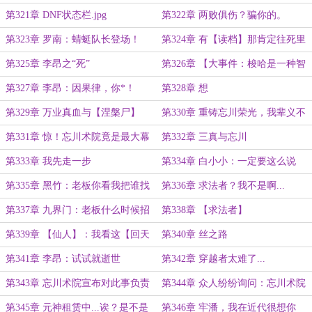
我的荣幸啊！
第321章 DNF状态栏.jpg
第322章 两败俱伤？骗你的。
第323章 罗南：蜻蜓队长登场！
第324章 有【读档】那肯定往死里
造啊！
第325章 李昂之“死”
第326章 【大事件：梭哈是一种智
慧】
第327章 李昂：因果律，你*！
第328章 想
第329章 万业真血与【涅槃尸】
第330章 重铸忘川荣光，我辈义不
容辞！
第331章 惊！忘川术院竟是最大幕
第332章 三真与忘川
后黑手！？
第333章 我先走一步
第334章 白小小：一定要这么说
吗...
第335章 黑竹：老板你看我把谁找
第336章 求法者？我不是啊...
来了
第337章 九界门：老板什么时候招
第338章 【求法者】
的新员工？
第339章 【仙人】：我看这【回天
第340章 丝之路
血身】与我有缘呐
第341章 李昂：试试就逝世
第342章 穿越者太难了...
第343章 忘川术院宣布对此事负责
第344章 众人纷纷询问：忘川术院
是谁？
第345章 元神租赁中...诶？是不是
第346章 牢潘，我在近代很想你