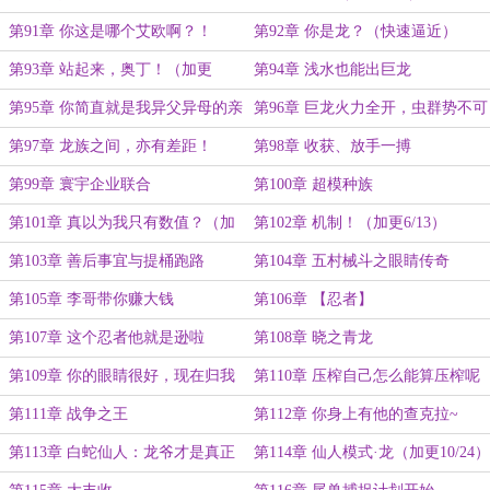
第91章 你这是哪个艾欧啊？！
第92章 你是龙？（快速逼近）
第93章 站起来，奥丁！（加更
第94章 浅水也能出巨龙
3/11）
第95章 你简直就是我异父异母的亲
第96章 巨龙火力全开，虫群势不可
兄弟
挡！（加更4/12）
第97章 龙族之间，亦有差距！
第98章 收获、放手一搏
第99章 寰宇企业联合
第100章 超模种族
第101章 真以为我只有数值？（加
第102章 机制！（加更6/13）
更5/13）
第103章 善后事宜与提桶跑路
第104章 五村械斗之眼睛传奇
第105章 李哥带你赚大钱
第106章 【忍者】
第107章 这个忍者他就是逊啦
第108章 晓之青龙
第109章 你的眼睛很好，现在归我
第110章 压榨自己怎么能算压榨呢
了（加更7/18）
（加更8/21）
第111章 战争之王
第112章 你身上有他的查克拉~
第113章 白蛇仙人：龙爷才是真正
第114章 仙人模式·龙（加更10/24）
的爷！（加更9/24）