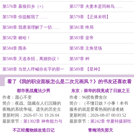
第576章 暮狼归乡（×）
第577章 夫妻本是同林鸟……
第578章 你提醒我了……
第579章 【正体未明】
第580章 我逐渐理解了一切……
第581章 终局
第582章 梭哈！
第583章 皇帝
第584章 围杀
第585章 主角登场
第586章 天道杀招，离婚协议！
第587章 种
第588章 当世人呼喊你名字的那一
第589章 【星神】
刻
看了《我的职业面板怎么是二次元画风？》的书友还喜欢看
都市夜战魔法少男
东京：崇华的我竟成了日娱之王
作者：愿心不变
作者：96捞鱼费舍尔
简介：夜战、隐藏在人们沉睡的
简介：（不懂日娱？小事！本书
夜晚的系统争端。遗失的历史古
服务的就是爱看热闹的读者姥
物、未来的科技遗产、各国的纷
更新时间：2026-07-31 19:26:04
爷！）穿越东京，却是平成末
更新时间：2026-08-07 00:03:52
争让步、光怪陆...
最新章节：
第1302章 神奇能力与
年，泡沫时代的红利...
最新章节：
第242章 华夏特摄厨吃
意料外的身影（下）
得有点好，东映的橄榄枝（三
不正经魔物娘改造日记
青梅消失那天
更！）