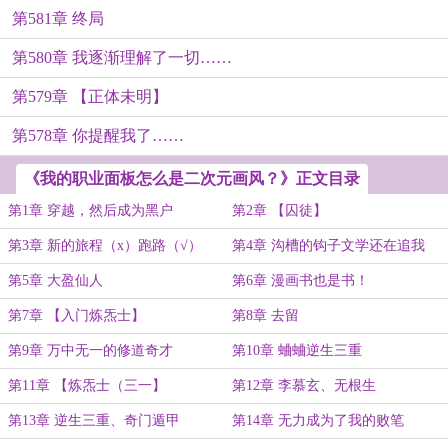
第581章 终局
第580章 我逐渐理解了一切……
第579章 【正体未明】
第578章 你提醒我了……
《我的职业面板怎么是二次元画风？》正文目录
第1章 穿越，然后成为黑户
第2章 【囚徒】
第3章 新的旅程（x）跑路（√）
第4章 沟槽的钩子文学还在追我
第5章 大盈仙人
第6章 漫画书也是书！
第7章 【入门炼炁士】
第8章 去留
第9章 万中无一的修道奇才
第10章 蛐蛐逆生三重
第11章 【炼炁士（三一】
第12章 李慕玄、无根生
第13章 逆生三重、奇门遁甲
第14章 无力成为了我的败笔