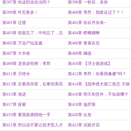
也有精神病吧？
第397章 你这职业合法吗？
第398章 一秒后，杀你
第399章 咋瓦鲁多！
第400章 李昂：我签证过了？！
第401章 过渡
第402章 你从丹东来~
第403章 前面忘了，中间忘了，总
第404章 螳螂捕蝉
之让银河燃烧吧！
第405章 万业尸仙逞威
第406章 黄雀在后
第407章 大丰收
第408章 阈值
第409章 龙类必吃榜：李昂
第410章 【浮士德游戏】
第411章 灭绝令
第412章 李昂：你看我像傻*吗？
第413章 左拳高伤害，右拳伤害高
第414章 【战争猎犬第三形态·天狼
星】
第415章 渐进
第416章 明天和意外，不知道哪个
先来
第417章 探索
第418章 伽罗斯
第419章 看我装唐阴他一手
第420章 出发
第421章 所以说不要让技术型人才
第422章 试炼开启