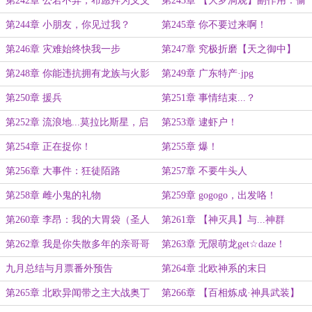
第242章 公若不弃，布愿拜为义父
第243章 【大罗洞观】副作用：偷
窥
第244章 小朋友，你见过我？
第245章 你不要过来啊！
第246章 灾难始终快我一步
第247章 究极折磨【天之御中】
第248章 你能违抗拥有龙族与火影
第249章 广东特产·jpg
之力的我吗？！
第250章 援兵
第251章 事情结束...？
第252章 流浪地...莫拉比斯星，启
第253章 逮虾户！
动！（有修改，请刷新）
第254章 正在捉你！
第255章 爆！
第256章 大事件：狂徒陌路
第257章 不要牛头人
第258章 雌小鬼的礼物
第259章 gogogo，出发咯！
第260章 李昂：我的大胃袋（圣人
第261章 【神灭具】与...神群
盗）已经饥渴难耐了
第262章 我是你失散多年的亲哥哥
第263章 无限萌龙get☆daze！
啊奥菲斯！
九月总结与月票番外预告
第264章 北欧神系的末日
第265章 北欧异闻带之主大战奥丁
第266章 【百相炼成·神具武装】