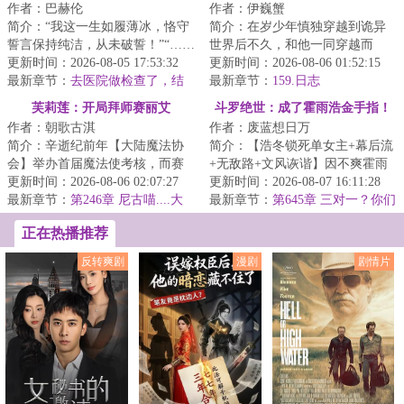
作者：巴赫伦
作者：伊巍蟹
简介：“我这一生如履薄冰，恪守
简介：在岁少年慎独穿越到诡异
誓言保持纯洁，从未破誓！”“……
世界后不久，和他一同穿越而
你问她们是怎么回事？”“嗨！”“圣
更新时间：2026-08-05 17:53:32
来、刚答应了他的告白的青梅突
更新时间：2026-08-06 01:52:15
骑...
最新章节：
去医院做检查了，结
然离奇消失。慎独...
最新章节：
159.日志
果不算好
芙莉莲：开局拜师赛丽艾
斗罗绝世：成了霍雨浩金手指！
作者：朝歌古淇
作者：废蓝想日万
简介：辛逝纪前年【大陆魔法协
简介：【浩冬锁死单女主+幕后流
会】举办首届魔法使考核，而赛
+无敌路+文风诙谐】因不爽霍雨
丽艾亲自担任总考官一职。“不合
更新时间：2026-08-06 02:07:27
浩被训狗，诸葛蓝穿越到天梦冰
更新时间：2026-08-07 16:11:28
格，下一个。...
最新章节：
第246章 尼古喵....大
蚕献祭时，成...
最新章节：
第645章 三对一？你们
公？
也配？
正在热播推荐
反转爽剧
漫剧
剧情片