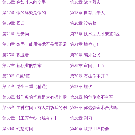
第15章 突如其来的交手
第16章 战李慕玄
第17章 假的终究是假的
第18章 自有后来人！
第19章 回归
第20章 没头脑
第21章 治安局
第22章 技术型人才安置2区
第23章 炼炁士能用法术不是很正常
第24章 地位up↑
的事情吗？
第25章 职业者
第26章 编外公民
第27章 新职业的线索
第28章 审问、工匠
第29章 O魔*馆
第30章 有挂你不开？
第31章 逆生三重（精通）
第32章 埋伏
第33章 我们数值怪真是太有操作啦
第34章 钓鱼佬永不空军
第35章 主神空间：有人剽窃我的创
第36章 你这炼金术合法吗
意？（雾）
第37章 【工匠学徒（炼金）】
第38章 剃刀
第39章 幻想时间
第40章 联邦工匠协会