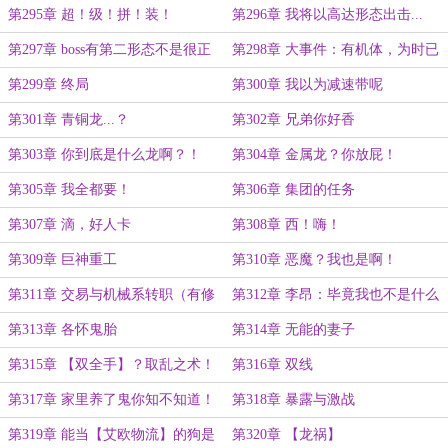
当嚣张啊
赛博坦皇帝（？）
第295章 超！级！拼！装！
第296章 我将以高达形态出击...
诶？怎么坏了？
第297章 boss有第二形态不是很正
第298章 大事件：有机体，为时已
常吗？
晚！
第299章 终局
第300章 我以为减速带呢
第301章 青铜龙...？
第302章 兄弟你好香
第303章 你到底是什么龙啊？！
第304章 金属龙？你放屁！
第305章 我全都要！
第306章 集团的任务
第307章 滴，好人卡
第308章 西！嗨！
第309章 巨神重工
第310章 恶魔？我也是啊！
第311章 交易与机械系转职（有修
第312章 李昂：毕竟我也不是什么
改）
恶魔嘛...
第313章 各怀鬼胎
第314章 无能的妻子
第315章 【双全手】？取乱之术！
第316章 双线
第317章 家里养了鬼你知不知道！
第318章 暴露与激战
第319章 能当【艾欧物流】的狗是
第320章 【龙祸】