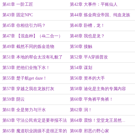
第41章 一阶工匠
第42章 大事件：平账仙人
第43章 固定NPC
第44章 炼金商业帝国、纯血龙族
第45章 你相信引力吗？
第46章 卧槽，龙！
第47章 【混血种】（4k二合一）
第48章 我也是龙？
第49章 截然不同的炼金造物
第50章 接触
第51章 本地的帮会太没有礼貌了
第52章 平A穿插普攻
第53章 把他们全拖下水！
第54章 谋划
第55章 楚子航get daze！
第56章 资本的大手
第57章 穿越之我在龙族打灰
第58章 迪化是主角的专属内容
第59章 阴云
第60章 平角裤平角裤！
第61章 全是努力与汗水
第62章 润！
第63章 守法公民肯定是要举报不法
第64章 震惊！堂堂龙王居然...
分子的
第65章 魔道职业跳级不是很正常的
第66章 邪恶の野心家