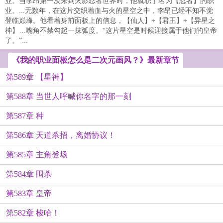
业。当李昂第一次来到火影忍者世界时，他就职了名为【忍者】的职
业。...无数年，在这片交织着血与火的星空之中，李昂已经不知不觉
登临巅峰。他看着身前面板上的信息，【仙人】+【君王】+【异星之
神】…嘴角不禁勾起一抹弧度。“这片星空是时候迎接属于他们的皇帝
了。”...
《我的职业面板怎么是二次元画风？》最新章节
第589章 【星神】
第588章 当世人呼喊你名字的那一刻
第587章 种
第586章 天道杀招，离婚协议！
第585章 主角登场
第584章 围杀
第583章 皇帝
第582章 梭哈！