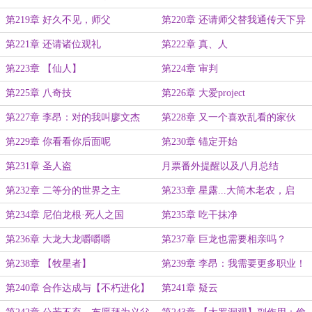
（伪）】
第219章 好久不见，师父
第220章 还请师父替我通传天下异
人
第221章 还请诸位观礼
第222章 真、人
第223章 【仙人】
第224章 审判
第225章 八奇技
第226章 大爱project
第227章 李昂：对的我叫廖文杰
第228章 又一个喜欢乱看的家伙
第229章 你看看你后面呢
第230章 锚定开始
第231章 圣人盗
月票番外提醒以及八月总结
第232章 二等分的世界之主
第233章 星露...大筒木老农，启
动！
第234章 尼伯龙根·死人之国
第235章 吃干抹净
第236章 大龙大龙嚼嚼嚼
第237章 巨龙也需要相亲吗？
第238章 【牧星者】
第239章 李昂：我需要更多职业！
第240章 合作达成与【不朽进化】
第241章 疑云