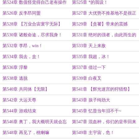
第524章 数值怪觉得自己老有操作
第525章 *的我设！
了
第526章 反李昂同盟
第527章 大优势不推基地不是很正
常吗？
第528章 【万业合宙寰宇无际】
第529章 【贪饕】带来的震撼
第530章 诸般命途，尽求我身！
第531章 绝对的强者，由此而生的
孤独，教会李昂爱的是……
第532章 李昂，win！
第533章 天上来敌
第534章 我去，盒！
第535章 我超，冰！
第536章 浮黎
第537章 借过一下
第538章 逃脱
第539章 白夜叉
第540章 共同体【无限】
第541章 【辉光迷宫的狩猎祭】
第542章 大运天尊
第543章 孩子纯劲大
第544章 游戏结束
第545章 忆昔当年泪不干~
第546章 奥丁，我大概明天就会忘
第547章 混血种，你们的皇帝回来
记你吧。
了
第548章 再见了，桃喇嘛
第549章 主宇宙，危！