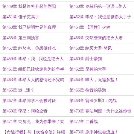
第449章 我是终将升起的烈阳！
第450章 奥赫玛第一谜语...美人
第451章 傻子克高手
第452章 李昂：我也是摄影大手子
啊
第453章 我已解明世界的真理！
第454章 【理性】火种
第455章 第三则预言
第456章 突然袭来的绝灭大君
第457章 纳努克，你想做什么！
第458章 绝灭大君·焚风
第459章 李昂：我...我也是绝灭大
第460章 爵士豪猫
君？
第461章 组织已经钦定你为纷争半
第462章 星神的大手
神
第463章 李昂大人的恩情还不完呐
第464章 味大，无需多盐！
第465章 迷...迷？
第466章 往昔的涟漪
第467章 李昂同学不会被讨厌
第468章 翁法罗斯3：内战
第469章 李昂：阿哈全责
第470章 赛法利娅！为什么连你也
要背叛我们！？
第471章 纳努克，我为你带来了烩
第472章 二番战
面！
【命途行者】与【欢愉令使】详细
第473章 原来神也会流血！