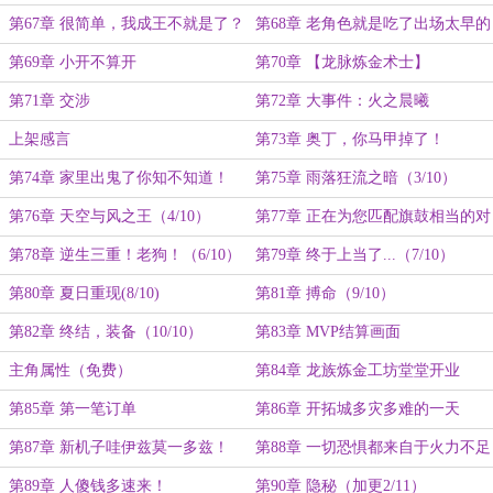
事情吗？
第67章 很简单，我成王不就是了？
第68章 老角色就是吃了出场太早的
亏（4.3k二合一）
第69章 小开不算开
第70章 【龙脉炼金术士】
第71章 交涉
第72章 大事件：火之晨曦
上架感言
第73章 奥丁，你马甲掉了！
（1/10）
第74章 家里出鬼了你知不知道！
第75章 雨落狂流之暗（3/10）
（2/10）
第76章 天空与风之王（4/10）
第77章 正在为您匹配旗鼓相当的对
手（5/10）
第78章 逆生三重！老狗！（6/10）
第79章 终于上当了...（7/10）
第80章 夏日重现(8/10)
第81章 搏命（9/10）
第82章 终结，装备（10/10）
第83章 MVP结算画面
主角属性（免费）
第84章 龙族炼金工坊堂堂开业
第85章 第一笔订单
第86章 开拓城多灾多难的一天
第87章 新机子哇伊兹莫一多兹！
第88章 一切恐惧都来自于火力不足
（加更1/10）
第89章 人傻钱多速来！
第90章 隐秘（加更2/11）