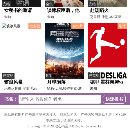
完结
全集
完结
女秘书的邀请
误嫁权臣后，他
赴汤蹈火
未知
的暗恋藏不住了
未知
克里斯·派恩,本·福斯
特,杰夫·布里吉斯,
欧美剧
科幻片
足球
已完结
HD
已完结
骇浪风暴
月球陨落
德甲 霍芬海姆vs
玛格达莱娜·罗兹卡,迈
哈莉·贝瑞,帕特里克·威
沃尔夫斯堡
未知
克尔·茹拉夫斯基,Ko
尔森,约翰·布莱德
20250111
书名：
本站若有图片广告属于第三方接入，非本站所为，广告内容与本站无关，不代表
本站立场，请谨慎阅读。
Copyright © 2020 散心书屋 All Rights Reserved.kk