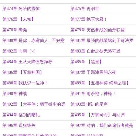
能力
第474章 阿哈的震惊
第475章 再创世
第476章 【未知】
第477章 绝灭大君！
第478章 降诞
第479章 突然参战的仙舟联盟
第480章 是你，赤鸢仙人...不好意
第481章 最强的战绩铭刻于翁法罗
思，走错片场了
斯！
第482章 向南（×）
第483章 亡命之徒无路可退
第484章 王从天降愤怒狰狞
第485章 【黑皇】
第486章 【五相神国】
第487章 于那漆黑的永夜
第488章 我认识一位神！
第489章 【五相神铸·终焉之理】
第490章 神战
第491章 射杀祂，神枪！
第492章 【大事件：栖于微尘的远
第493章 渐进的尾声
行】
第494章 临别的赠礼
第495章 【万御司命】与回归
第496章 巡猎锋矢
第497章 对的，我们命途行者就是
这么极端