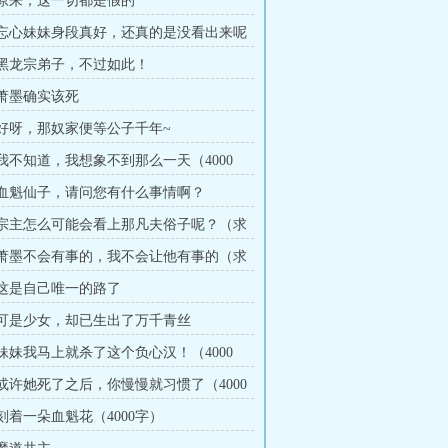
章 原来，这一切都是假的
章 忘心妹妹身段真好，还真的是没看出来呢
章 黑龙宗弟子，不过如此！
 萧墨确实该死
章 好呀，那奴家便等公子千年~
章 我不知道，我想象不到那么一天（4000
章 血魁仙子，请问您有什么事情啊？
章 宗主怎么可能会看上那凡夫俗子呢？（求
章 萧墨不会有事的，我不会让他有事的（求
章 这是自己唯一的路了
章 可是少女，却已生出了万千青丝
章 妹妹我马上就杀了这个负心汉！（4000
章 或许她死了之后，你慢慢就习惯了（4000
 刻着一朵血魁花（4000字）