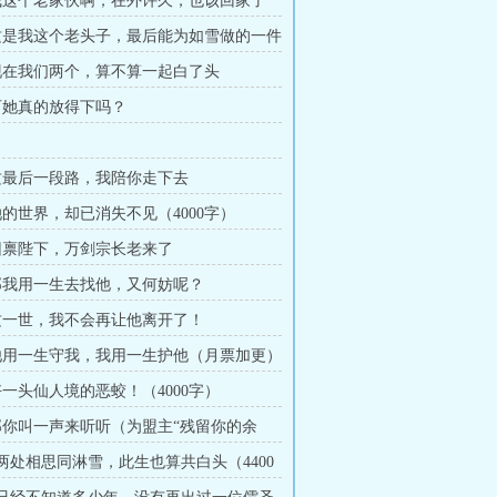
 我这个老家伙啊，在外许久，也该回家了
 这是我这个老头子，最后能为如雪做的一件
 现在我们两个，算不算一起白了头
 可她真的放得下吗？
 这最后一段路，我陪你走下去
 她的世界，却已消失不见（4000字）
 回禀陛下，万剑宗长老来了
 那我用一生去找他，又何妨呢？
 这一世，我不会再让他离开了！
 他用一生守我，我用一生护他（月票加更）
 好一头仙人境的恶蛟！（4000字）
 那你叫一声来听听（为盟主“残留你的余
章 两处相思同淋雪，此生也算共白头（4400