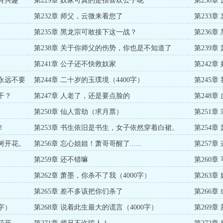
有兴趣
第229章 奴家可真的是很喜欢公子呢
第230
第232章 师父，云微来看您了
第233
第235章 黑龙宗可敢接下这一战？
第236
第238章 关于你师父的伤势，你也是不知道了
第239章
第241章 公子还不快救奴家
第242
，永远不要
第244章 二十岁的玉璞境（4400字）
第245
字）
干？
第247章 人老了，还是要点脸的
第248
第250章 仙人雷劫（求月票）
第251
月票）
！
第253章 书生依旧是书生，女子依然穿着白裙。
第254
月票）
枯树开花。
第256章 忘心姐姐！萧哥哥醒了......
第257
第259章 还不错嘛
第260
第262章 萧墨，你杀不了我（4000字）
第263
字）
第265章 差不多该把你们杀了
第266
字）
字）
第268章 说着此生最大的谎言（4000字）
第269章