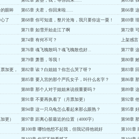
第62章 萧墨，我，等你回来......
第63章
子的眼眸
第65章 夫君，你回来啦......
第66章
事了
费心了
第68章 你可知道，整片沧海，我只要你这一粟！
第69章
第71章 如雪开始走江了啊
第72章
第74章 有何不可？
上架感言
第76章 魂飞魄散吗？魂飞魄散也好...
第77章
第79章 萧墨，等我！
第80章
月票加更，
第82章 诶？白姐姐？你怎么哭了呀？
第83章
第85章 要入宫的那个严氏女子，叫什么名字？
第86章
第88章 那个人对于姐姐来说很重要吗？
第89章
第91章 不要再执着了（月票加更）
第92章
第94章 这一只乌龟怎么看起来那么眼熟？
第95章
票加更）
第97章 距离心脏最近的位置（4000字）
第98章
温”加更）
第100章 哪怕他想不起我，但我记得他就好
第101
字）