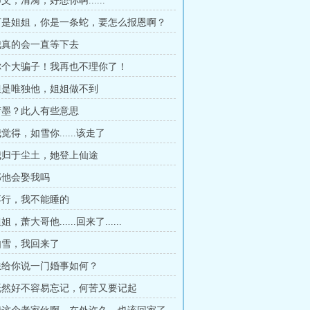
师父，清漪，好想你啊......
 可是姐姐，你是一条蛇，要怎么报恩啊？
 我真的会一直等下去
 你个大骗子！我再也不理你了！
 但是唯独他，姐姐做不到
 萧墨？此人有些意思
我觉得，如雪你......该走了
 我归于尘土，她登上仙途
 那他会娶我吗
 不行，我不能睡的
姐，萧大哥他......回来了......
 如雪，我回来了
 朕给你说一门婚事如何？
 既然好不容易忘记，何苦又要记起