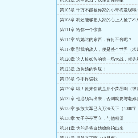
第102章 从今以后，我便是你师姐
第105章 千万不能被你家的小青梅发现哦
第108章 我还能够把人家的心上人抢了不
第111章 给你一个惊喜
第114章 给她吃的东西，有何不舍呢？
第117章 那我的敌人，便是整个世界（求
第120章 这人族妖族的第一场大战，就
始！（求月票）
第123章 放你娘的狗屁！
第126章 你不许骗我
第129章 哦！原来你就是那个萧墨啊（求
第132章 他必须写出来，否则就要与老
（求月票）
第135章 妖族大军已入万法天下（4000
票）
第138章 女子亭亭而立，与他相望
第141章 为的是将白姑娘给钓出来