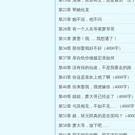
第19章 清漪，原谅师父，这是最后一次
第22章 帮她化龙
第25章 她不说，他不问
第28章 有一个人在等着萧哥哥
第31章 萧墨！我......我想通了！
第34章 那你娶我好不好（4000字）
第37章 亲自给你做媒定亲如何
第40章 没有你的仙途，不是我要走的路
第43章 你这是喜欢上他了啊（4000字）
第46章 你来娶我，我便嫁你（4000字）
第49章 姐姐，萧大哥已经走了（4000字
第52章 与其相见，不如不见......（4000
一）
第55章 娘，状元郎真的是在笑吗？（400
一）
第58章 萧大哥，放下吧......