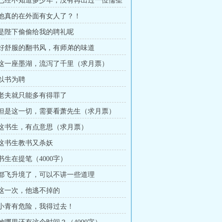
章 已经不知道多少年，没有再出过一位儒圣
章 他真的在外面有女人了？！
章 是陛下偷偷给我的聘礼呢
章 好舒服的翻书风，有师弟的味道
章 这一座墨湖，流泻了千里（求月票）
 以书为聘
章 老夫就只能多有得罪了
章 但是这一切，需要看萧先生（求月票）
章 这书生，有点意思（求月票）
章 这书生教书又杀妖
 书生在提笔（4000字）
章 都飞升境了，可以不讲一些道理
章 这一次，他逃不掉的
章 小青有危险，我得过去！