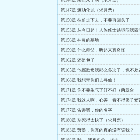
第144章 果然来了啊（求月票）
第147章 渡劫化龙（求月票）
第150章 往前走下去，不要再回头了
第153章 从今日起！人族修士越境闯我四
死！
第156章 神灵的墓地
第159章 什么师父，听起来真奇怪
第162章 还是包子
第165章 他都欺负我那么多次了，也不
的
第168章 我想带你们去寻仙！
第171章 你不要生气了好不好（两章合一，
字）
第174章 我这人啊，心善，看不得傻子受
第177章 告诉我，你的名字
第180章 别死得太快了（求月票）
第183章 萧墨，你真的真的没有骗我？