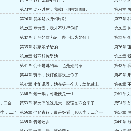
了
第20章 我什么都不剩下了
第21章 
第23章 要不以后，我就叫你白如雪吧
第24章
第26章 答案是以身相许哦
第27章
第29章 臭萧墨，我才不认得你呢
第30章
第32章 让严如雪为后，陛下以为如何？
第33章
第35章 我家娘子给的
第36章
第38章 我不想你娶她
第39章 
第41章 公子是她的幸，也是她的命
第42章
第44章 萧墨，我好像喜欢上你了
第45章
第47章 小姐说呀，她在等一个人，给她戴上
第48章
）
第50章 这一眠，可能便是一生
第51章 姐
字，二合
第53章 状元郎他这几天，应该是不会来了
第54章
0字，二合
第56章 他穿青衫，最是好看（4000字，二合一）
第57章
第59章 告老还乡
第60章