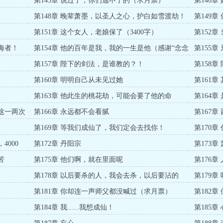
第145章 说过了，你们逃不了的（求月票）
第146章
第148章 晚辈萧墨，以圣人之心，护白如雪渡劫！
第149
（求月票）
第151章 这个女人，老娘保了（3400字）
第152
海者！
第154章 他的百年是我，我的一生是他（感谢“念念
第155
今心”的盟主）
第157章 陛下的剑法，是谁教的？！
第158章
第160章 明明自己从未见过她
第161
第163章 他此生的桃花劫，可能会要了他的命
第164
差这一两次
第166章 永远都不会看腻
第167章
第169章 等我们成仙了，我们定会去找你！
第170
4000
第172章 丹阳宗
第173
苦
第175章 他们啊，就在里面呢
第176
第178章 以后要杀的人，我会去杀，以后要沾的
第179
血，我会去染
第181章 你却连一声师父都没喊过（求月票）
第182
第184章 我......我想成仙！
第185章