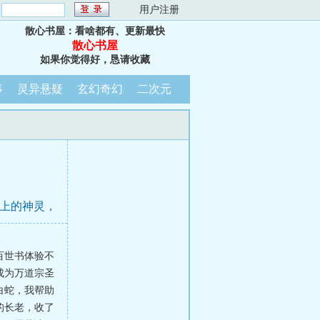
：
用户注册
散心书屋：看啥都有、更新最快
散心书屋
如果你觉得好，恳请收藏
事
灵异悬疑
玄幻奇幻
二次元
在上的神灵，
百世书体验不
成为万道宗圣
白蛇，我帮助
的长老，收了