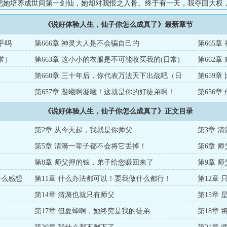
把她培养成世间第一剑仙，她却对我恨之入骨。终于有一天，我夺回大权
了对岸。结果皇都上空，万丈乌云骤然裂开！一个巨大的白龙龙首从云层
《说好体验人生，仙子你怎么成真了》最新章节
不是说好体验人生吗？怎么都变成真的了？...
乎吗
第666章 神灵大人是不会骗自己的
第665章
常）
第663章 这小小的衣服是不可能收买我的(日常)
第662
第660章 三十年后，你代表万法天下出战吧（日
第659
常）
第657章 凝曦啊凝曦！这就是你的好徒弟啊！
第656章 
（4000字）
《说好体验人生，仙子你怎么成真了》正文目录
第2章 从今天起，我就是你师父
第3章 
第5章 清漪一辈子都不会将它丢掉！
第6章 师父
第8章 师父押的钱，弟子给您赚回来了
第9章 
什么感想
第11章 什么办法都可以！要我做什么都行！
第12章
第14章 清漪也就只有师父
第15章
第17章 但夏蝉啊，她终究是我的徒弟
第18章