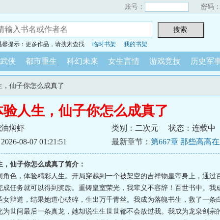
账号：
密码
温馨提示：更多作品，请搜索查找
临时书架
我的书架
武侠
都市重生
科幻未来
女生言情
游戏竞技
历史军
人生，仙子你怎么成真了
体验人生，仙子你怎么成真了
烧油焖虾
类别：二次元
状态：连载中
6-08-07 01:21:51
最新章节：
第667章 那些高高
真的会在乎吗
生，仙子你怎么成真了简介：
同角色，体验精彩人生。开局穿越到一个被架空的吉祥物皇帝身上，通过
完成任务就可以得到奖励。重铸皇室荣光，我辈义不容辞！百世书中。我
圣女辩道，结果她道心破碎，生出万千青丝。我成为落魄书生，救了一条
化为世间最后一条真龙，她却说生生世世都不会放过我。我成为龙泉剑宗