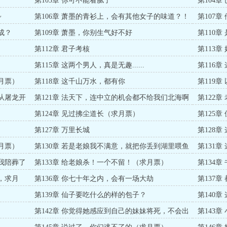
第103章 你可不能看腻了
第104
了
~
第106章 萧墨的青衫上，会有其他女子的味道？！
第107
成？
第109章 萧墨，你别生气好不好
第110
第112章 君子考核
第113
第115章 这两个男人，真是无趣......
第116
月票）
第118章 这千山万水，都有你
第119章
先从屠龙开
第121章 法天下，连中立的机会都不给我们北海啊
第122
（求月票）
第124章 见过拂尘道长（求月票）
第125
第127章 万里长城
第128
月票）
第130章 若是老娘我不满意，就把你丢到湖里喂鱼
第131
娘我陪葬了
第133章 给老娘杀！一个不留！（求月票）
第134章
字，求月
第136章 你七十年之内，会有一场大劫
第137
第139章 仙子要吃什么的样的包子？
第140
第142章 你觉得她感应到自己的妹妹将死，不会出
第143
现吗？