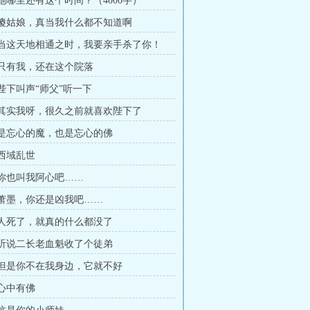
 她哪里还有这个时间？（4000字）
章 傻姑娘，真当我什么都不知道啊
章 当这天地相通之时，我要亲手杀了你！
章 只有我，还在这个院落
 陛下叫声“师父”听一下
章 其实我呀，很久之前就喜欢陛下了
章 是忘心的魔，也是忘心的佛
 西域乱世
章 你也叫我阿心吧……
章 萧墨，你还是凶我吧……
章 人死了，就真的什么都没了
章 听说二长老血魁收了个徒弟
章 但是你不在我身边，它就不好
 心中有佛