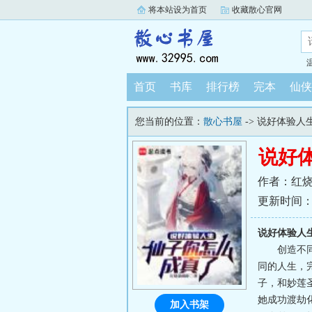
将本站设为首页
收藏散心官网
首页
书库
排行榜
完本
仙侠
您当前的位置：
散心书屋
-> 说好体验
说好
作者：红
更新时间：202
说好体验人
创造不
同的人生，
子，和妙莲
她成功渡劫
加入书架