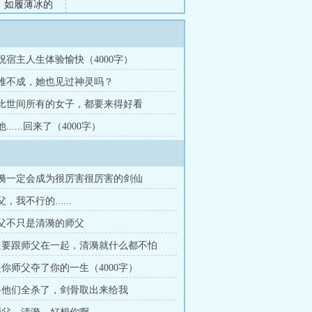
，如履薄冰的
中探出，死死
 祝宿主人生体验愉快（4000字）
章 难不成，她也见过神灵吗？
章 比世间所有的女子，都要来得好看
他......回来了（4000字）
清漪一定会成为很厉害很厉害的剑仙
，我不行的......
师父不只是清漪的师父
 只要跟师父在一起，清漪就什么都不怕
 是你师父夺了你的一生（4000字）
 将他们全杀了，剑骨取出来给我