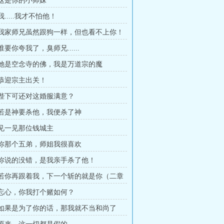
章 这是你的小师妹
我.....我才不怕他！
章 我家师兄虽然跟狗一样，但也看不上你！
 谁要你夸我了，臭师兄......
章 她是空念寺的佛，我是万道宗的魔
章 恭迎宗主出关！
章 陛下可还对这婚服满意？
章 若是神要杀他，我便杀了神
章 见一见那位钱城主
章 你那个五弟，师姐我很喜欢
章 你说的没错，是我亲手杀了他！
章 若你再跟着我，下一个斩的就是你（二章
0字）
章 忘心，你我打个赌如何？
章 如果是为了你的话，那我就不当和尚了