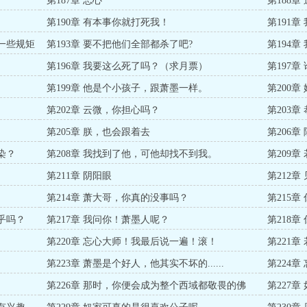
第187章 忘心
第188
第190章 有本事你就打死我！
第191章 
定一些规矩
第193章 要不把他们全部都杀了吧?
第194
第196章 我要这么死了吗？（求月票）
第197章
）
第199章 他是个小孩子，跟萧墨一样。
第200
第202章 云微，你担心吗？
第203
第205章 朕，也会跟着去
第206
染？
第208章 我找到了他，可他却找不到我。
第209
第211章 阴阳眼
第212
第214章 萧大哥，你真的没事吗？
第215
乎吗？
第217章 我问你！萧墨人呢？
第218
第220章 忘心大师！我最后说一遍！滚！
第221
合一，460
第223章 萧墨是个好人，他其实不坏的......
第224
第226章 那时，你便会成为整个西域都敬畏的佛
第227
（4000字，二章一）