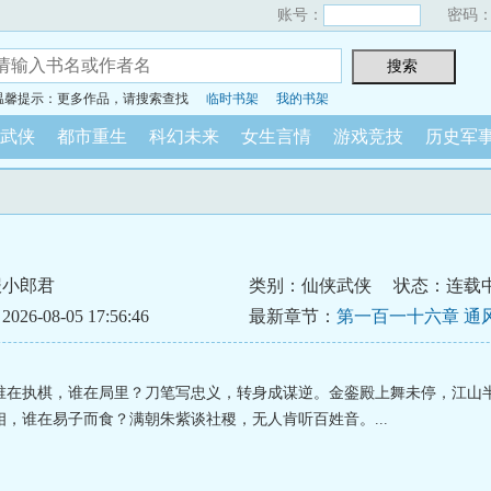
账号：
密码
温馨提示：更多作品，请搜索查找
临时书架
我的书架
武侠
都市重生
科幻未来
女生言情
游戏竞技
历史军
报小郎君
类别：仙侠武侠
状态：连载
6-08-05 17:56:46
最新章节：
第一百一十六章 通
谁在执棋，谁在局里？刀笔写忠义，转身成谋逆。金銮殿上舞未停，江山
相，谁在易子而食？满朝朱紫谈社稷，无人肯听百姓音。...