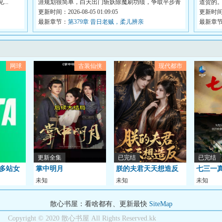
..
涯规划很简单，白天出门斩妖除魔刷功绩，争取平步青
道贺的
云...
更新时间：2026-08-05 01:09:05
第...
更新时间：2
）
最新章节：
第379章 昔日老贼，柔儿辨亲
最新章
网球
古装仙侠
现代都市
更新全集
已完结
已完结
伦多站女
掌中明月
朕的夫君天天想造反
七三一
未知
未知
未知
0-2斯
5
散心书屋：看啥都有、更新最快
SiteMap
Copyright © 2020 散心书屋 All Rights Reserved.kk