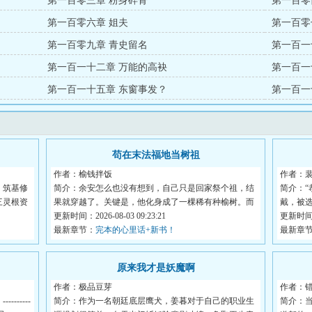
第一百零三章 粉身碎骨
第一百零
第一百零六章 姐夫
第一百零
第一百零九章 青史留名
第一百一
第一百一十二章 万能的高袂
第一百一
第一百一十五章 东窗事发？
第一百一
苟在末法福地当树祖
作者：榆钱拌饭
作者：
。筑基修
简介：余安怎么也没有想到，自己只是回家祭个祖，结
简介：“
三灵根资
果就穿越了。关键是，他化身成了一棵稀有种榆树。而
戴，被
这...
更新时间：2026-08-03 09:23:21
分...
更新时间：2
最新章节：
完本的心里话+新书！
最新章
原来我才是妖魔啊
作者：极品豆芽
作者：
-----
简介：作为一名朝廷底层鹰犬，姜暮对于自己的职业生
简介：