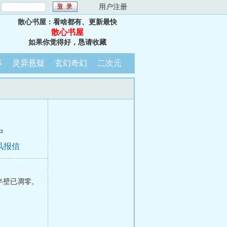
：
用户注册
散心书屋：看啥都有、更新最快
散心书屋
如果你觉得好，恳请收藏
事
灵异悬疑
玄幻奇幻
二次元
中
风报信
半壁已凋零。