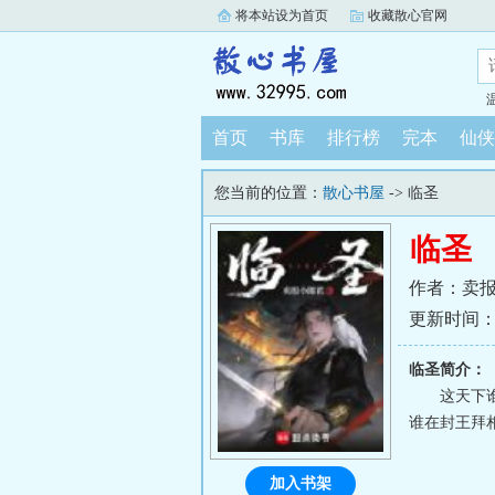
将本站设为首页
收藏散心官网
首页
书库
排行榜
完本
仙侠
您当前的位置：
散心书屋
-> 临圣
临圣
作者：卖
更新时间：202
临圣简介：
这天下
谁在封王拜
加入书架