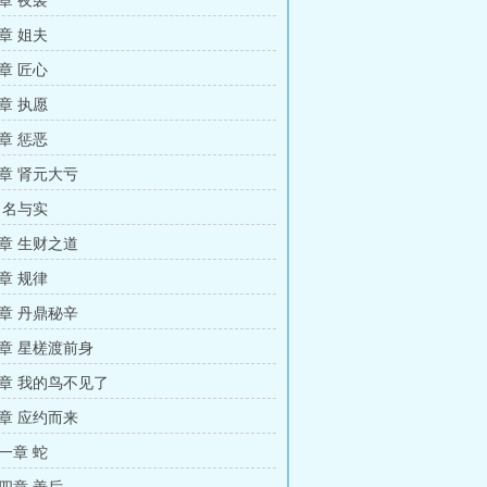
章 夜袭
章 姐夫
章 匠心
章 执愿
章 惩恶
章 肾元大亏
 名与实
章 生财之道
章 规律
章 丹鼎秘辛
章 星槎渡前身
章 我的鸟不见了
章 应约而来
一章 蛇