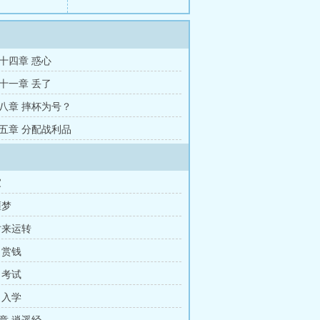
十四章 惑心
十一章 丢了
八章 摔杯为号？
五章 分配战利品
家
噩梦
时来运转
 赏钱
 考试
 入学