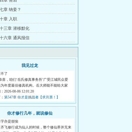
四章 善后
七章 纳妾？
十章 入职
十三章 潜移默化
十六章 通风报信
我见过龙
裴不了
恭喜，咱们‘岳氏修真事务所’广受江城民众爱
选为年度最佳修真机构。岳大师能不能给大家
026-08-06 12:01:20
节：
第547章 你才是挑战者【求月票！】
你才修行几年，就说修仙
错字亦是烦恼
当齐飞修行成为仙人的时候，整个修仙界并无来