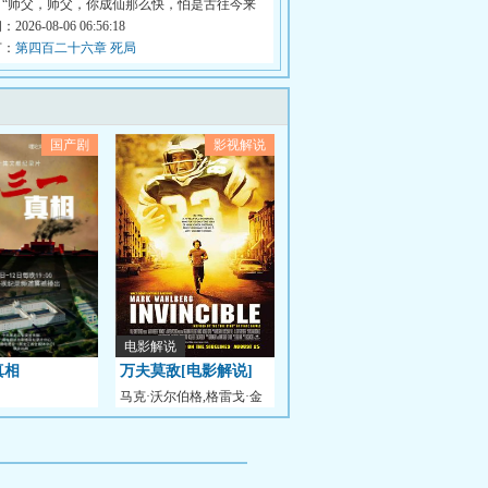
。“师父，师父，你成仙那么快，怕是古往今来
026-08-06 06:56:18
节：
第四百二十六章 死局
国产剧
影视解说
电影解说
真相
万夫莫敌[电影解说]
马克·沃尔伯格,格雷戈·金
尼尔,伊丽莎白·