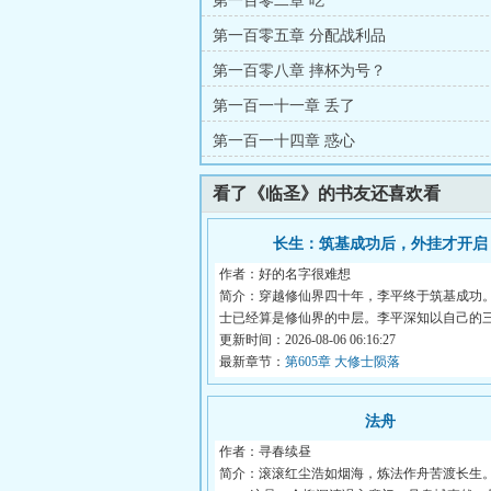
第一百零二章 吃
第一百零五章 分配战利品
第一百零八章 摔杯为号？
第一百一十一章 丢了
第一百一十四章 惑心
看了《临圣》的书友还喜欢看
长生：筑基成功后，外挂才开启
作者：好的名字很难想
简介：穿越修仙界四十年，李平终于筑基成功
士已经算是修仙界的中层。李平深知以自己的
质...
更新时间：2026-08-06 06:16:27
最新章节：
第605章 大修士陨落
法舟
作者：寻春续昼
简介：滚滚红尘浩如烟海，炼法作舟苦渡长生。-----