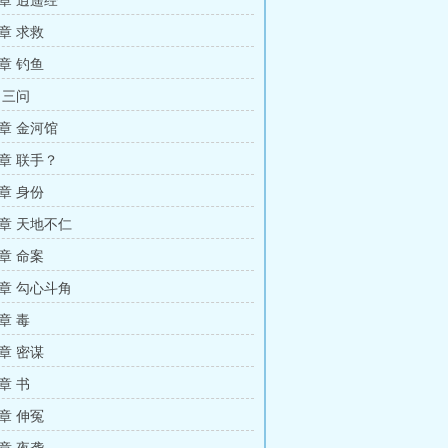
章 逍遥经
章 求救
章 钓鱼
 三问
章 金河馆
章 联手？
章 身份
章 天地不仁
章 命案
章 勾心斗角
章 毒
章 密谋
章 书
章 伸冤