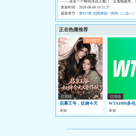
-------这是一个柳洞清误入魔门，见鬼蜮森然，见.
更新时间：2026-08-06 19:51:37
最新章节：
第915章 光阴弹指一挥间（二合一
正在热播推荐
现代都市
已完结
已完结
启禀王爷，奴婢今天
WTA1000多
未知
未知
又要作妖了第一季
单第二轮 贝莱克
瓦泰克2026080